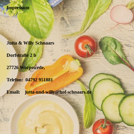
Impressum
Jutta & Willy Schnaars
Dorfstraße 2 b
27726 Worpswede,
Telefon: 04792 951881
Email: jutta-und-willy@hof-schnaars.de